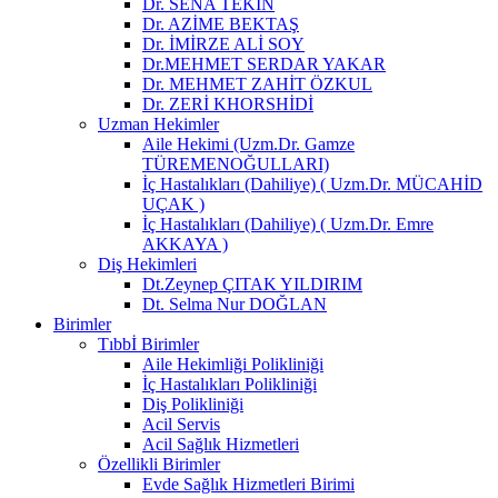
Dr. SENA TEKİN
Dr. AZİME BEKTAŞ
Dr. İMİRZE ALİ SOY
Dr.MEHMET SERDAR YAKAR
Dr. MEHMET ZAHİT ÖZKUL
Dr. ZERİ KHORSHİDİ
Uzman Hekimler
Aile Hekimi (Uzm.Dr. Gamze
TÜREMENOĞULLARI)
İç Hastalıkları (Dahiliye) ( Uzm.Dr. MÜCAHİD
UÇAK )
İç Hastalıkları (Dahiliye) ( Uzm.Dr. Emre
AKKAYA )
Diş Hekimleri
Dt.Zeynep ÇITAK YILDIRIM
Dt. Selma Nur DOĞLAN
Birimler
Tıbbİ Birimler
Aile Hekimliği Polikliniği
İç Hastalıkları Polikliniği
Diş Polikliniği
Acil Servis
Acil Sağlık Hizmetleri
Özellikli Birimler
Evde Sağlık Hizmetleri Birimi