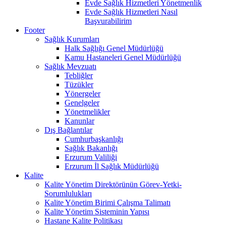
Evde Sağlık Hizmetleri Yönetmenlik
Evde Sağlık Hizmetleri Nasıl
Başvurabilirim
Footer
Sağlık Kurumları
Halk Sağlığı Genel Müdürlüğü
Kamu Hastaneleri Genel Müdürlüğü
Sağlık Mevzuatı
Tebliğler
Tüzükler
Yönergeler
Genelgeler
Yönetmelikler
Kanunlar
Dış Bağlantılar
Cumhurbaşkanlığı
Sağlık Bakanlığı
Erzurum Valiliği
Erzurum İl Sağlık Müdürlüğü
Kalite
Kalite Yönetim Direktörünün Görev-Yetki-
Sorumlulukları
Kalite Yönetim Birimi Çalışma Talimatı
Kalite Yönetim Sisteminin Yapısı
Hastane Kalite Politikası