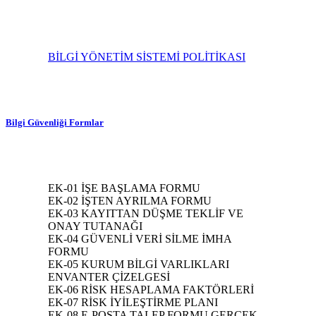
BİLGİ YÖNETİM SİSTEMİ POLİTİKASI
Bilgi Güvenliği Formlar
EK-01 İŞE BAŞLAMA FORMU
EK-02 İŞTEN AYRILMA FORMU
EK-03 KAYITTAN DÜŞME TEKLİF VE
ONAY TUTANAĞI
EK-04 GÜVENLİ VERİ SİLME İMHA
FORMU
EK-05 KURUM BİLGİ VARLIKLARI
ENVANTER ÇİZELGESİ
EK-06 RİSK HESAPLAMA FAKTÖRLERİ
EK-07 RİSK İYİLEŞTİRME PLANI
EK-08 E-POSTA TALEP FORMU GERÇEK