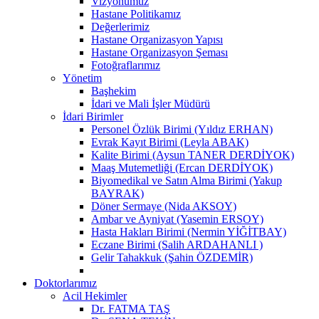
Vizyonumuz
Hastane Politikamız
Değerlerimiz
Hastane Organizasyon Yapısı
Hastane Organizasyon Şeması
Fotoğraflarımız
Yönetim
Başhekim
İdari ve Mali İşler Müdürü
İdari Birimler
Personel Özlük Birimi (Yıldız ERHAN)
Evrak Kayıt Birimi (Leyla ABAK)
Kalite Birimi (Aysun TANER DERDİYOK)
Maaş Mutemetliği (Ercan DERDİYOK)
Biyomedikal ve Satın Alma Birimi (Yakup
BAYRAK)
Döner Sermaye (Nida AKSOY)
Ambar ve Ayniyat (Yasemin ERSOY)
Hasta Hakları Birimi (Nermin YİĞİTBAY)
Eczane Birimi (Salih ARDAHANLI )
Gelir Tahakkuk (Şahin ÖZDEMİR)
Doktorlarımız
Acil Hekimler
Dr. FATMA TAŞ