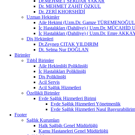
Dr.MEHMET SERDAR YAKAR
Dr. MEHMET ZAHİT ÖZKUL
Dr. ZERİ KHORSHİDİ
Uzman Hekimler
Aile Hekimi (Uzm.Dr. Gamze TÜREMENOĞU
İç Hastalıkları (Dahiliye) ( Uzm.Dr. MÜCAHİD
İç Hastalıkları (Dahiliye) ( Uzm.Dr. Emre AKKA
Diş Hekimleri
Dt.Zeynep ÇITAK YILDIRIM
Dt. Selma Nur DOĞLAN
Birimler
Tıbbİ Birimler
Aile Hekimliği Polikliniği
İç Hastalıkları Polikliniği
Diş Polikliniği
Acil Servis
Acil Sağlık Hizmetleri
Özellikli Birimler
Evde Sağlık Hizmetleri Birimi
Evde Sağlık Hizmetleri Yönetmenlik
Evde Sağlık Hizmetleri Nasıl Başvurabiliri
Footer
Sağlık Kurumları
Halk Sağlığı Genel Müdürlüğü
Kamu Hastaneleri Genel Müdürlüğü