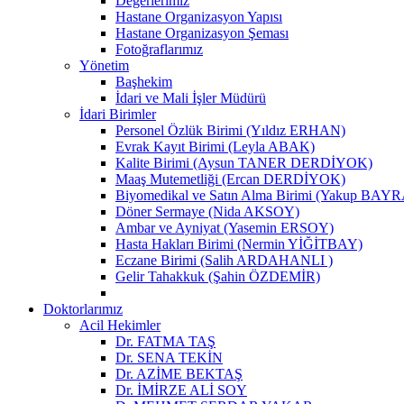
Değerlerimiz
Hastane Organizasyon Yapısı
Hastane Organizasyon Şeması
Fotoğraflarımız
Yönetim
Başhekim
İdari ve Mali İşler Müdürü
İdari Birimler
Personel Özlük Birimi (Yıldız ERHAN)
Evrak Kayıt Birimi (Leyla ABAK)
Kalite Birimi (Aysun TANER DERDİYOK)
Maaş Mutemetliği (Ercan DERDİYOK)
Biyomedikal ve Satın Alma Birimi (Yakup BAY
Döner Sermaye (Nida AKSOY)
Ambar ve Ayniyat (Yasemin ERSOY)
Hasta Hakları Birimi (Nermin YİĞİTBAY)
Eczane Birimi (Salih ARDAHANLI )
Gelir Tahakkuk (Şahin ÖZDEMİR)
Doktorlarımız
Acil Hekimler
Dr. FATMA TAŞ
Dr. SENA TEKİN
Dr. AZİME BEKTAŞ
Dr. İMİRZE ALİ SOY