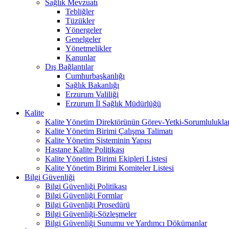
Sağlık Mevzuatı
Tebliğler
Tüzükler
Yönergeler
Genelgeler
Yönetmelikler
Kanunlar
Dış Bağlantılar
Cumhurbaşkanlığı
Sağlık Bakanlığı
Erzurum Valiliği
Erzurum İl Sağlık Müdürlüğü
Kalite
Kalite Yönetim Direktörünün Görev-Yetki-Sorumluluklar
Kalite Yönetim Birimi Çalışma Talimatı
Kalite Yönetim Sisteminin Yapısı
Hastane Kalite Politikası
Kalite Yönetim Birimi Ekipleri Listesi
Kalite Yönetim Birimi Komiteler Listesi
Bilgi Güvenliği
Bilgi Güvenliği Politikası
Bilgi Güvenliği Formlar
Bilgi Güvenliği Prosedürü
Bilgi Güvenliği-Sözleşmeler
Bilgi Güvenliği Sunumu ve Yardımcı Dökümanlar