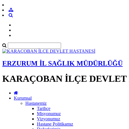
ERZURUM İL SAĞLIK MÜDÜRLÜĞÜ
KARAÇOBAN İLÇE DEVLET
Kurumsal
Hastanemiz
Tarihçe
Misyonumuz
Vizyonumuz
Hastane Politikamız