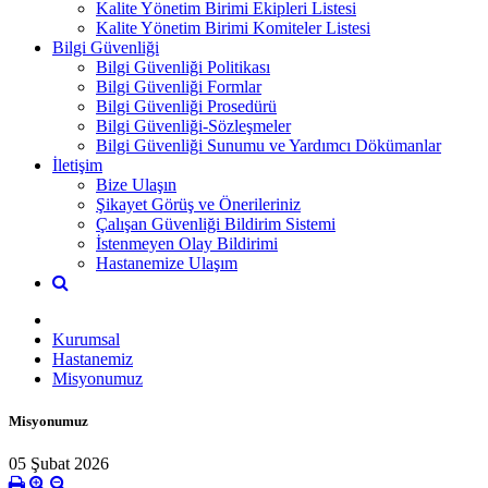
Kalite Yönetim Birimi Ekipleri Listesi
Kalite Yönetim Birimi Komiteler Listesi
Bilgi Güvenliği
Bilgi Güvenliği Politikası
Bilgi Güvenliği Formlar
Bilgi Güvenliği Prosedürü
Bilgi Güvenliği-Sözleşmeler
Bilgi Güvenliği Sunumu ve Yardımcı Dökümanlar
İletişim
Bize Ulaşın
Şikayet Görüş ve Önerileriniz
Çalışan Güvenliği Bildirim Sistemi
İstenmeyen Olay Bildirimi
Hastanemize Ulaşım
Kurumsal
Hastanemiz
Misyonumuz
Misyonumuz
05 Şubat 2026