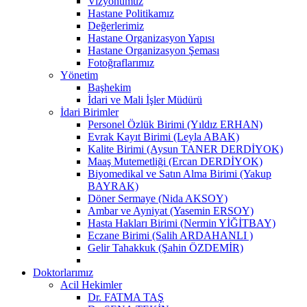
Vizyonumuz
Hastane Politikamız
Değerlerimiz
Hastane Organizasyon Yapısı
Hastane Organizasyon Şeması
Fotoğraflarımız
Yönetim
Başhekim
İdari ve Mali İşler Müdürü
İdari Birimler
Personel Özlük Birimi (Yıldız ERHAN)
Evrak Kayıt Birimi (Leyla ABAK)
Kalite Birimi (Aysun TANER DERDİYOK)
Maaş Mutemetliği (Ercan DERDİYOK)
Biyomedikal ve Satın Alma Birimi (Yakup
BAYRAK)
Döner Sermaye (Nida AKSOY)
Ambar ve Ayniyat (Yasemin ERSOY)
Hasta Hakları Birimi (Nermin YİĞİTBAY)
Eczane Birimi (Salih ARDAHANLI )
Gelir Tahakkuk (Şahin ÖZDEMİR)
Doktorlarımız
Acil Hekimler
Dr. FATMA TAŞ