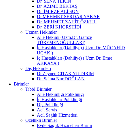
Dr. SENA TEKİN
Dr. AZİME BEKTAŞ
Dr. İMİRZE ALİ SOY
Dr.MEHMET SERDAR YAKAR
Dr. MEHMET ZAHİT ÖZKUL
Dr. ZERİ KHORSHİDİ
Uzman Hekimler
Aile Hekimi (Uzm.Dr. Gamze
TÜREMENOĞULLARI)
İç Hastalıkları (Dahiliye) ( Uzm.Dr. MÜCAHİD
UÇAK )
İç Hastalıkları (Dahiliye) ( Uzm.Dr. Emre
AKKAYA )
Diş Hekimleri
Dt.Zeynep ÇITAK YILDIRIM
Dt. Selma Nur DOĞLAN
Birimler
Tıbbİ Birimler
Aile Hekimliği Polikliniği
İç Hastalıkları Polikliniği
Diş Polikliniği
Acil Servis
Acil Sağlık Hizmetleri
Özellikli Birimler
Evde Sağlık Hizmetleri Birimi