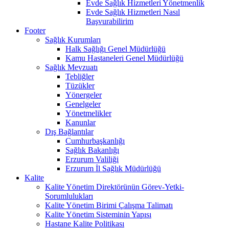
Evde Sağlık Hizmetleri Yönetmenlik
Evde Sağlık Hizmetleri Nasıl
Başvurabilirim
Footer
Sağlık Kurumları
Halk Sağlığı Genel Müdürlüğü
Kamu Hastaneleri Genel Müdürlüğü
Sağlık Mevzuatı
Tebliğler
Tüzükler
Yönergeler
Genelgeler
Yönetmelikler
Kanunlar
Dış Bağlantılar
Cumhurbaşkanlığı
Sağlık Bakanlığı
Erzurum Valiliği
Erzurum İl Sağlık Müdürlüğü
Kalite
Kalite Yönetim Direktörünün Görev-Yetki-
Sorumlulukları
Kalite Yönetim Birimi Çalışma Talimatı
Kalite Yönetim Sisteminin Yapısı
Hastane Kalite Politikası