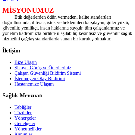
MİSYONUMUZ
Etik değerlerden ödün vermeden, kalite standartları
doğrultusunda; ihtiyaç, istek ve beklentileri karşılayan; güler yüzlü,
güvenilir, yenilikçi, insan haklarına saygılı; tüm çalışanlarımız ve
yönetim kadromuzla birlikte ulaşılabilir, kesintisiz ve güvenilir sağlık
hizmetini çağdaş standartlarda sunan bir kuruluş olmaktır.
İletişim
Bize Ulaşın
Şikayet Görüş ve Önerileriniz
Çalışan Güvenliği Bildirim Sistemi
İstenmeyen Olay Bildirimi
Hastanemize Ulaşım
Sağlık Mevzuatı
Tebliğler
Tüzükler
Yönergeler
Genelgeler
Yönetmelikler
Kanunlar