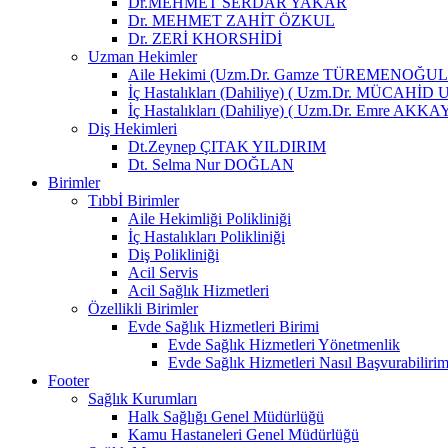
Dr.MEHMET SERDAR YAKAR
Dr. MEHMET ZAHİT ÖZKUL
Dr. ZERİ KHORSHİDİ
Uzman Hekimler
Aile Hekimi (Uzm.Dr. Gamze TÜREMENOĞU
İç Hastalıkları (Dahiliye) ( Uzm.Dr. MÜCAHİD
İç Hastalıkları (Dahiliye) ( Uzm.Dr. Emre AKKA
Diş Hekimleri
Dt.Zeynep ÇITAK YILDIRIM
Dt. Selma Nur DOĞLAN
Birimler
Tıbbİ Birimler
Aile Hekimliği Polikliniği
İç Hastalıkları Polikliniği
Diş Polikliniği
Acil Servis
Acil Sağlık Hizmetleri
Özellikli Birimler
Evde Sağlık Hizmetleri Birimi
Evde Sağlık Hizmetleri Yönetmenlik
Evde Sağlık Hizmetleri Nasıl Başvurabiliri
Footer
Sağlık Kurumları
Halk Sağlığı Genel Müdürlüğü
Kamu Hastaneleri Genel Müdürlüğü