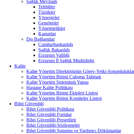
Sağlık Mevzuatı
Tebliğler
Tüzükler
Yönergeler
Genelgeler
Yönetmelikler
Kanunlar
Dış Bağlantılar
Cumhurbaşkanlığı
Sağlık Bakanlığı
Erzurum Valiliği
Erzurum İl Sağlık Müdürlüğü
Kalite
Kalite Yönetim Direktörünün Görev-Yetki-Sorumluluklar
Kalite Yönetim Birimi Çalışma Talimatı
Kalite Yönetim Sisteminin Yapısı
Hastane Kalite Politikası
Kalite Yönetim Birimi Ekipleri Listesi
Kalite Yönetim Birimi Komiteler Listesi
Bilgi Güvenliği
Bilgi Güvenliği Politikası
Bilgi Güvenliği Formlar
Bilgi Güvenliği Prosedürü
Bilgi Güvenliği-Sözleşmeler
Bilgi Güvenliği Sunumu ve Yardımcı Dökümanlar