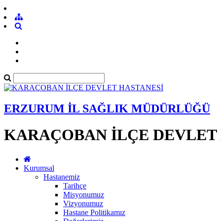
ERZURUM İL SAĞLIK MÜDÜRLÜĞÜ
KARAÇOBAN İLÇE DEVLET
Kurumsal
Hastanemiz
Tarihçe
Misyonumuz
Vizyonumuz
Hastane Politikamız