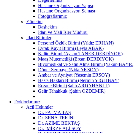
Değerlerimiz
Hastane Organizasyon Yapısı
Hastane Organizasyon Şeması
Fotoğraflarımız
Yönetim
Başhekim
İdari ve Mali İşler Müdürü
İdari Birimler
Personel Özlük Birimi (Yıldız ERHAN)
Evrak Kayıt Birimi (Leyla ABAK)
Kalite Birimi (Aysun TANER DERDİYOK)
Maaş Mutemetliği (Ercan DERDİYOK)
Biyomedikal ve Satın Alma Birimi (Yakup BAY
Döner Sermaye (Nida AKSOY)
Ambar ve Ayniyat (Yasemin ERSOY)
Hasta Hakları Birimi (Nermin YİĞİTBAY)
Eczane Birimi (Salih ARDAHANLI )
Gelir Tahakkuk (Şahin ÖZDEMİR)
Doktorlarımız
Acil Hekimler
Dr. FATMA TAŞ
Dr. SENA TEKİN
Dr. AZİME BEKTAŞ
Dr. İMİRZE ALİ SOY