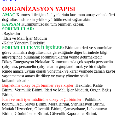
ORGANİZASYON YAPISI
AMAÇ
:
Kurumsal iletişim faaliyetlerinin kurumun amaç ve hedefleri
doğrultusunda etkin şekilde yürütülmesini sağlamaktır.
KAPSAM
:
Kurumumuzdaki tüm birimleri kapsar.
SORUMLULAR:
-Başhekim
-İdari ve Mali İşler Müdürü
-Kalite Yönetim Direktörü
SORUMLULUK VE İLİŞKİLER
: Birim amirleri ve sorumluları
görev tanımları doğrultusunda gerektiğinde diğer birimlerle bilgi
alışverişinde bulunarak sorumluluklarını yerine getirmektedir.
Dikey Entegrasyon Noktaları Kurumumuzda çok sayıda personelin
çalışması, personelin çalışmalarını gruplandırmak ye bir disiplin
içinde amaca uygun olarak yönetmek ve karar vermede zaman kaybı
yaşanmaması amacı ile dikey ve yatay yönetim şekli
kullanılmaktadır.
Başhekime dikey bagh birimler veya kişiler:
Hekimler, Kalite
Birimi, Verimlilik Birimi, İdari ve Mali İşler Müdürü, Organ Bağış
Birimi,
İdari ve mali işler müdürüne dikey bağlı birimler :
Poliklinik
bölümü, Acil Servis Birimi, Morg Birimi, Sterilizasyon Birimi,
Mutfak Hizmetleri, Güvenlik Birimi, Çamaşırhane, Laboratuvar
Birimi, Görüntüleme Birimi, Güvenlik Raporlama Birimi,