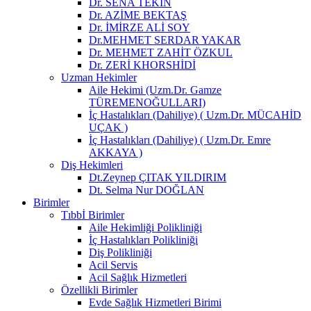
Dr. SENA TEKİN
Dr. AZİME BEKTAŞ
Dr. İMİRZE ALİ SOY
Dr.MEHMET SERDAR YAKAR
Dr. MEHMET ZAHİT ÖZKUL
Dr. ZERİ KHORSHİDİ
Uzman Hekimler
Aile Hekimi (Uzm.Dr. Gamze
TÜREMENOĞULLARI)
İç Hastalıkları (Dahiliye) ( Uzm.Dr. MÜCAHİD
UÇAK )
İç Hastalıkları (Dahiliye) ( Uzm.Dr. Emre
AKKAYA )
Diş Hekimleri
Dt.Zeynep ÇITAK YILDIRIM
Dt. Selma Nur DOĞLAN
Birimler
Tıbbİ Birimler
Aile Hekimliği Polikliniği
İç Hastalıkları Polikliniği
Diş Polikliniği
Acil Servis
Acil Sağlık Hizmetleri
Özellikli Birimler
Evde Sağlık Hizmetleri Birimi