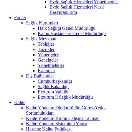
Evde Sağlık Hizmetleri Yönetmenlik
Evde Sağlık Hizmetleri Nasıl
Başvurabilirim
Footer
Sağlık Kurumları
Halk Sağlığı Genel Müdürlüğü
Kamu Hastaneleri Genel Müdürlüğü
Sağlık Mevzuatı
Tebliğler
Tüzükler
Yönergeler
Genelgeler
Yönetmelikler
Kanunlar
Dış Bağlantılar
Cumhurbaşkanlığı
Sağlık Bakanlığı
Erzurum Valiliği
Erzurum İl Sağlık Müdürlüğü
Kalite
Kalite Yönetim Direktörünün Görev-Yetki-
Sorumlulukları
Kalite Yönetim Birimi Çalışma Talimatı
Kalite Yönetim Sisteminin Yapısı
Hastane Kalite Politikası