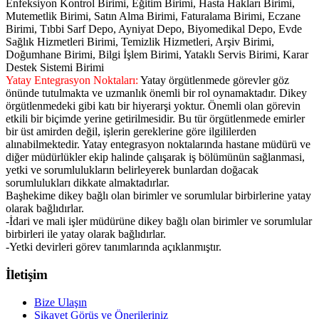
Enfeksiyon Kontrol Birimi, Eğitim Birimi, Hasta Hakları Birimi,
Mutemetlik Birimi, Satın Alma Birimi, Faturalama Birimi, Eczane
Birimi, Tıbbi Sarf Depo, Ayniyat Depo, Biyomedikal Depo, Evde
Sağlık Hizmetleri Birimi, Temizlik Hizmetleri, Arşiv Birimi,
Doğumhane Birimi, Bilgi İşlem Birimi, Yataklı Servis Birimi, Karar
Destek Sistemi Birimi
Yatay Entegrasyon Noktaları:
Yatay örgütlenmede görevler göz
önünde tutulmakta ve uzmanlık önemli bir rol oynamaktadır. Dikey
örgütlenmedeki gibi katı bir hiyerarşi yoktur. Önemli olan görevin
etkili bir biçimde yerine getirilmesidir. Bu tür örgütlenmede emirler
bir üst amirden değil, işlerin gereklerine göre ilgililerden
alınabilmektedir. Yatay entegrasyon noktalarında hastane müdürü ve
diğer müdürlükler ekip halinde çalışarak iş bölümünün sağlanmasi,
yetki ve sorumlulukların belirleyerek bunlardan doğacak
sorumlulukları dikkate almaktadırlar.
Başhekime dikey bağlı olan birimler ve sorumlular birbirlerine yatay
olarak bağlıdırlar.
-İdari ve mali işler müdürüne dikey bağlı olan birimler ve sorumlular
birbirleri ile yatay olarak bağlıdırlar.
-Yetki devirleri görev tanımlarında açıklanmıştır.
İletişim
Bize Ulaşın
Şikayet Görüş ve Önerileriniz