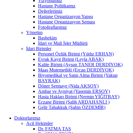
Vizyonumuz
Hastane Politikamız
Değerlerimiz
Hastane Organizasyon Yapısı
Hastane Organizasyon Şeması
Fotoğraflarımız
Yönetim
Başhekim
İdari ve Mali İşler Müdürü
İdari Birimler
Personel Özlük Birimi (Yıldız ERHAN)
Evrak Kayıt Birimi (Leyla ABAK)
Kalite Birimi (Aysun TANER DERDİYOK)
Maaş Mutemetliği (Ercan DERDİYOK)
Biyomedikal ve Satın Alma Birimi (Yakup
BAYRAK)
Döner Sermaye (Nida AKSOY)
Ambar ve Ayniyat (Yasemin ERSOY)
Hasta Hakları Birimi (Nermin YİĞİTBAY)
Eczane Birimi (Salih ARDAHANLI )
Gelir Tahakkuk (Şahin ÖZDEMİR)
Doktorlarımız
Acil Hekimler
Dr. FATMA TAŞ