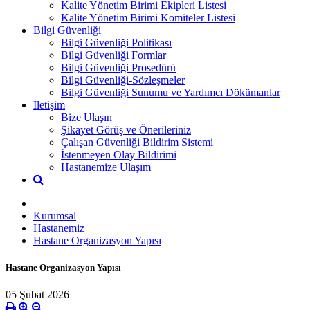
Kalite Yönetim Birimi Ekipleri Listesi
Kalite Yönetim Birimi Komiteler Listesi
Bilgi Güvenliği
Bilgi Güvenliği Politikası
Bilgi Güvenliği Formlar
Bilgi Güvenliği Prosedürü
Bilgi Güvenliği-Sözleşmeler
Bilgi Güvenliği Sunumu ve Yardımcı Dökümanlar
İletişim
Bize Ulaşın
Şikayet Görüş ve Önerileriniz
Çalışan Güvenliği Bildirim Sistemi
İstenmeyen Olay Bildirimi
Hastanemize Ulaşım
Kurumsal
Hastanemiz
Hastane Organizasyon Yapısı
Hastane Organizasyon Yapısı
05 Şubat 2026