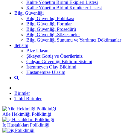
Kalite Yönetim Birimi Ekipleri Listesi
Kalite Yönetim Birimi Komiteler Listesi
Bilgi Güvenliği
Bilgi Güvenliği Politikası
Bilgi Güvenliği Formlar
Bilgi Güvenliği Prosedürü
Bilgi Güvenliği-Sözleşmeler
Bilgi Güvenliği Sunumu ve Yardımcı Dökümanlar
İletişim
Bize Ulaşın
Şikayet Görüş ve Önerileriniz
Çalışan Güvenliği Bildirim Sistemi
İstenmeyen Olay Bildirimi
Hastanemize Ulaşım
Birimler
Tıbbİ Birimler
Aile Hekimliği Polikliniği
İç Hastalıkları Polikliniği