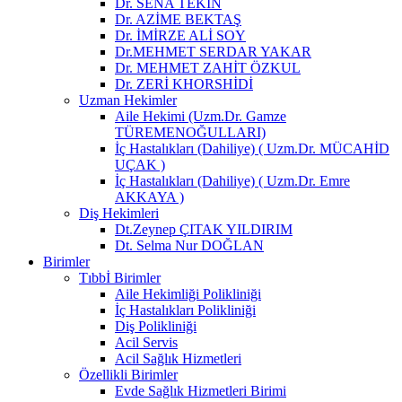
Dr. SENA TEKİN
Dr. AZİME BEKTAŞ
Dr. İMİRZE ALİ SOY
Dr.MEHMET SERDAR YAKAR
Dr. MEHMET ZAHİT ÖZKUL
Dr. ZERİ KHORSHİDİ
Uzman Hekimler
Aile Hekimi (Uzm.Dr. Gamze
TÜREMENOĞULLARI)
İç Hastalıkları (Dahiliye) ( Uzm.Dr. MÜCAHİD
UÇAK )
İç Hastalıkları (Dahiliye) ( Uzm.Dr. Emre
AKKAYA )
Diş Hekimleri
Dt.Zeynep ÇITAK YILDIRIM
Dt. Selma Nur DOĞLAN
Birimler
Tıbbİ Birimler
Aile Hekimliği Polikliniği
İç Hastalıkları Polikliniği
Diş Polikliniği
Acil Servis
Acil Sağlık Hizmetleri
Özellikli Birimler
Evde Sağlık Hizmetleri Birimi