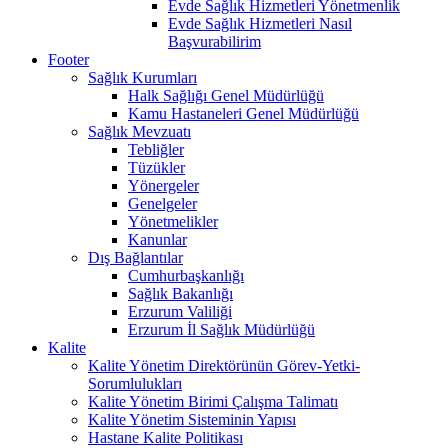
Evde Sağlık Hizmetleri Yönetmenlik
Evde Sağlık Hizmetleri Nasıl
Başvurabilirim
Footer
Sağlık Kurumları
Halk Sağlığı Genel Müdürlüğü
Kamu Hastaneleri Genel Müdürlüğü
Sağlık Mevzuatı
Tebliğler
Tüzükler
Yönergeler
Genelgeler
Yönetmelikler
Kanunlar
Dış Bağlantılar
Cumhurbaşkanlığı
Sağlık Bakanlığı
Erzurum Valiliği
Erzurum İl Sağlık Müdürlüğü
Kalite
Kalite Yönetim Direktörünün Görev-Yetki-
Sorumlulukları
Kalite Yönetim Birimi Çalışma Talimatı
Kalite Yönetim Sisteminin Yapısı
Hastane Kalite Politikası