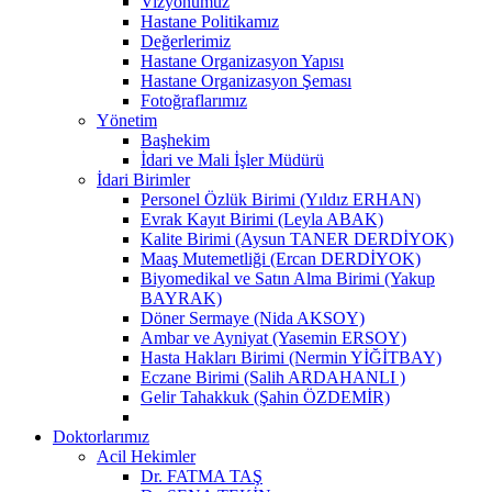
Vizyonumuz
Hastane Politikamız
Değerlerimiz
Hastane Organizasyon Yapısı
Hastane Organizasyon Şeması
Fotoğraflarımız
Yönetim
Başhekim
İdari ve Mali İşler Müdürü
İdari Birimler
Personel Özlük Birimi (Yıldız ERHAN)
Evrak Kayıt Birimi (Leyla ABAK)
Kalite Birimi (Aysun TANER DERDİYOK)
Maaş Mutemetliği (Ercan DERDİYOK)
Biyomedikal ve Satın Alma Birimi (Yakup
BAYRAK)
Döner Sermaye (Nida AKSOY)
Ambar ve Ayniyat (Yasemin ERSOY)
Hasta Hakları Birimi (Nermin YİĞİTBAY)
Eczane Birimi (Salih ARDAHANLI )
Gelir Tahakkuk (Şahin ÖZDEMİR)
Doktorlarımız
Acil Hekimler
Dr. FATMA TAŞ