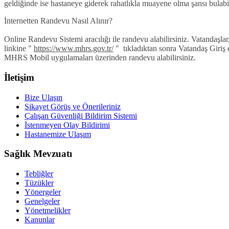
geldiğinde ise hastaneye giderek rahatlıkla muayene olma şansı bulabil
İnternetten Randevu Nasıl Alınır?
Online Randevu Sistemi aracılığı ile randevu alabilirsiniz. Vatandaşl
linkine "
https://www.mhrs.gov.tr/
" tıkladıktan sonra Vatandaş Giriş e
MHRS Mobil uygulamaları üzerinden randevu alabilirsiniz.
İletişim
Bize Ulaşın
Şikayet Görüş ve Önerileriniz
Çalışan Güvenliği Bildirim Sistemi
İstenmeyen Olay Bildirimi
Hastanemize Ulaşım
Sağlık Mevzuatı
Tebliğler
Tüzükler
Yönergeler
Genelgeler
Yönetmelikler
Kanunlar