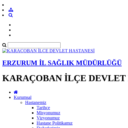
ERZURUM İL SAĞLIK MÜDÜRLÜĞÜ
KARAÇOBAN İLÇE DEVLET
Kurumsal
Hastanemiz
Tarihçe
Misyonumuz
Vizyonumuz
Hastane Politikamız