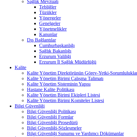
Sağlık Mevzuatı
Tebliğler
Tüzükler
Yönergeler
Genelgeler
Yönetmelikler
Kanunlar
Dış Bağlantılar
Cumhurbaşkanlığı
Sağlık Bakanlığı
Erzurum Valiliği
Erzurum İl Sağlık Müdürlüğü
Kalite
Kalite Yönetim Direktörünün Görev-Yetki-Sorumluluklar
Kalite Yönetim Birimi Çalışma Talimatı
Kalite Yönetim Sisteminin Yapısı
Hastane Kalite Politikası
Kalite Yönetim Birimi Ekipleri Listesi
Kalite Yönetim Birimi Komiteler Listesi
Bilgi Güvenliği
Bilgi Güvenliği Politikası
Bilgi Güvenliği Formlar
Bilgi Güvenliği Prosedürü
Bilgi Güvenliği-Sözleşmeler
Bilgi Güvenliği Sunumu ve Yardımcı Dökümanlar