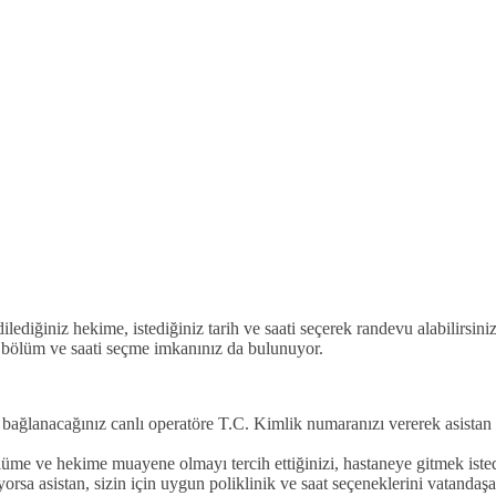
lediğiniz hekime, istediğiniz tarih ve saati seçerek randevu alabilirsin
, bölüm ve saati seçme imkanınız da bulunuyor.
ğlanacağınız canlı operatöre T.C. Kimlik numaranızı vererek asistan b
üme ve hekime muayene olmayı tercih ettiğinizi, hastaneye gitmek istediğ
orsa asistan, sizin için uygun poliklinik ve saat seçeneklerini vatandaş