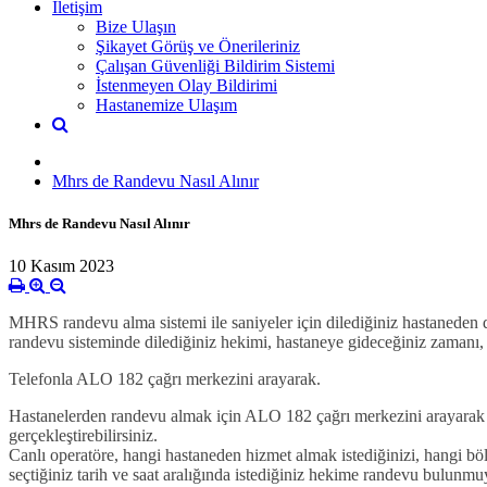
İletişim
Bize Ulaşın
Şikayet Görüş ve Önerileriniz
Çalışan Güvenliği Bildirim Sistemi
İstenmeyen Olay Bildirimi
Hastanemize Ulaşım
Mhrs de Randevu Nasıl Alınır
Mhrs de Randevu Nasıl Alınır
10 Kasım 2023
MHRS randevu alma sistemi ile saniyeler için dilediğiniz hastaneden di
randevu sisteminde dilediğiniz hekimi, hastaneye gideceğiniz zamanı
Telefonla ALO 182 çağrı merkezini arayarak.
Hastanelerden randevu almak için ALO 182 çağrı merkezini arayarak ba
gerçekleştirebilirsiniz.
Canlı operatöre, hangi hastaneden hizmet almak istediğinizi, hangi böl
seçtiğiniz tarih ve saat aralığında istediğiniz hekime randevu bulunmuy