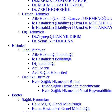
Dr.MEHMET SERDAR YAKAR
Dr. MEHMET ZAHİT ÖZKUL
Dr. ZERİ KHORSHİDİ
Uzman Hekimler
Aile Hekimi (Uzm.Dr. Gamze TÜREMENOĞU
İç Hastalıkları (Dahiliye) ( Uzm.Dr. MÜCAHİD
İç Hastalıkları (Dahiliye) ( Uzm.Dr. Emre AKKA
Diş Hekimleri
Dt.Zeynep ÇITAK YILDIRIM
Dt. Selma Nur DOĞLAN
Birimler
Tıbbİ Birimler
Aile Hekimliği Polikliniği
İç Hastalıkları Polikliniği
Diş Polikliniği
Acil Servis
Acil Sağlık Hizmetleri
Özellikli Birimler
Evde Sağlık Hizmetleri Birimi
Evde Sağlık Hizmetleri Yönetmenlik
Evde Sağlık Hizmetleri Nasıl Başvurabiliri
Footer
Sağlık Kurumları
Halk Sağlığı Genel Müdürlüğü
Kamu Hastaneleri Genel Müdürlüğü