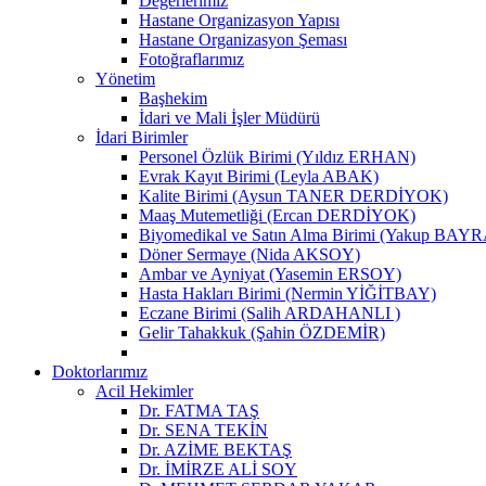
Değerlerimiz
Hastane Organizasyon Yapısı
Hastane Organizasyon Şeması
Fotoğraflarımız
Yönetim
Başhekim
İdari ve Mali İşler Müdürü
İdari Birimler
Personel Özlük Birimi (Yıldız ERHAN)
Evrak Kayıt Birimi (Leyla ABAK)
Kalite Birimi (Aysun TANER DERDİYOK)
Maaş Mutemetliği (Ercan DERDİYOK)
Biyomedikal ve Satın Alma Birimi (Yakup BAY
Döner Sermaye (Nida AKSOY)
Ambar ve Ayniyat (Yasemin ERSOY)
Hasta Hakları Birimi (Nermin YİĞİTBAY)
Eczane Birimi (Salih ARDAHANLI )
Gelir Tahakkuk (Şahin ÖZDEMİR)
Doktorlarımız
Acil Hekimler
Dr. FATMA TAŞ
Dr. SENA TEKİN
Dr. AZİME BEKTAŞ
Dr. İMİRZE ALİ SOY