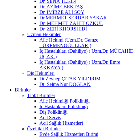
Dr. SENA TEKİN
Dr. AZİME BEKTAŞ
Dr. İMİRZE ALİ SOY
Dr.MEHMET SERDAR YAKAR
Dr. MEHMET ZAHİT ÖZKUL
Dr. ZERİ KHORSHİDİ
Uzman Hekimler
Aile Hekimi (Uzm.Dr. Gamze
TÜREMENOĞULLARI)
İç Hastalıkları (Dahiliye) ( Uzm.Dr. MÜCAHİD
UÇAK )
İç Hastalıkları (Dahiliye) ( Uzm.Dr. Emre
AKKAYA )
Diş Hekimleri
Dt.Zeynep ÇITAK YILDIRIM
Dt. Selma Nur DOĞLAN
Birimler
Tıbbİ Birimler
Aile Hekimliği Polikliniği
İç Hastalıkları Polikliniği
Diş Polikliniği
Acil Servis
Acil Sağlık Hizmetleri
Özellikli Birimler
Evde Sağlık Hizmetleri Birimi