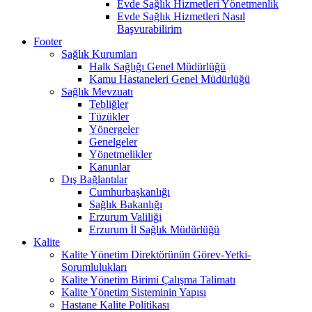
Evde Sağlık Hizmetleri Yönetmenlik
Evde Sağlık Hizmetleri Nasıl
Başvurabilirim
Footer
Sağlık Kurumları
Halk Sağlığı Genel Müdürlüğü
Kamu Hastaneleri Genel Müdürlüğü
Sağlık Mevzuatı
Tebliğler
Tüzükler
Yönergeler
Genelgeler
Yönetmelikler
Kanunlar
Dış Bağlantılar
Cumhurbaşkanlığı
Sağlık Bakanlığı
Erzurum Valiliği
Erzurum İl Sağlık Müdürlüğü
Kalite
Kalite Yönetim Direktörünün Görev-Yetki-
Sorumlulukları
Kalite Yönetim Birimi Çalışma Talimatı
Kalite Yönetim Sisteminin Yapısı
Hastane Kalite Politikası