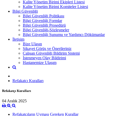
Kalite Yönetim Birimi Ekipleri Listesi
Kalite Yönetim Birimi Komiteler Listesi
Bilgi Güvenliği
Bilgi Güvenliği Politikası
Bilgi Güvenliği Formlar
Bilgi Güvenliği Prosedürü
Bilgi Güvenliği-Sözleşmeler
Bilgi Güvenliği Sunumu ve Yardımcı Dökümanlar
İletişim
Bize Ulaşın
Şikayet Görüş ve Önerileriniz
Çalışan Güvenliği Bildirim Sistemi
İstenmeyen Olay Bildirimi
Hastanemize Ulaşım
Refakatçı Kuralları
Refakatçı Kuralları
04 Aralık 2025
Refakatçıların Uyması Gereken Kurallar