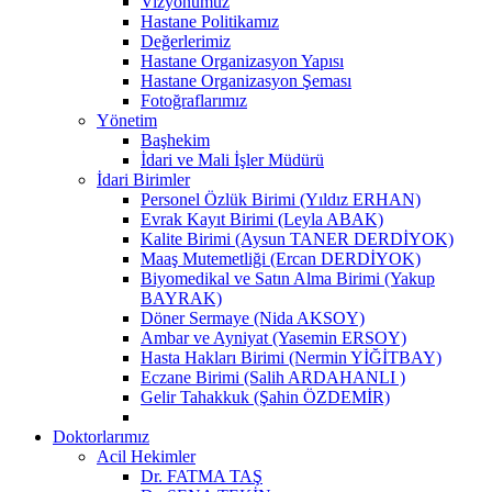
Vizyonumuz
Hastane Politikamız
Değerlerimiz
Hastane Organizasyon Yapısı
Hastane Organizasyon Şeması
Fotoğraflarımız
Yönetim
Başhekim
İdari ve Mali İşler Müdürü
İdari Birimler
Personel Özlük Birimi (Yıldız ERHAN)
Evrak Kayıt Birimi (Leyla ABAK)
Kalite Birimi (Aysun TANER DERDİYOK)
Maaş Mutemetliği (Ercan DERDİYOK)
Biyomedikal ve Satın Alma Birimi (Yakup
BAYRAK)
Döner Sermaye (Nida AKSOY)
Ambar ve Ayniyat (Yasemin ERSOY)
Hasta Hakları Birimi (Nermin YİĞİTBAY)
Eczane Birimi (Salih ARDAHANLI )
Gelir Tahakkuk (Şahin ÖZDEMİR)
Doktorlarımız
Acil Hekimler
Dr. FATMA TAŞ