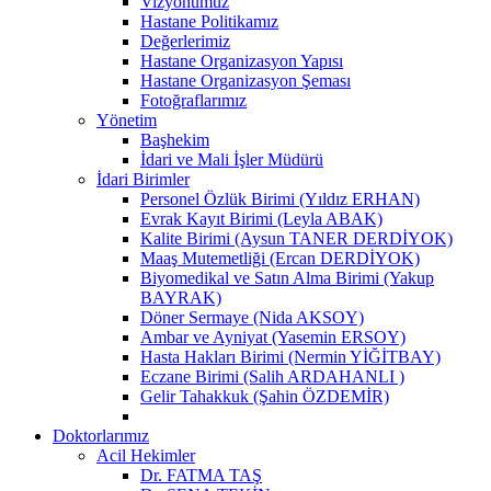
Vizyonumuz
Hastane Politikamız
Değerlerimiz
Hastane Organizasyon Yapısı
Hastane Organizasyon Şeması
Fotoğraflarımız
Yönetim
Başhekim
İdari ve Mali İşler Müdürü
İdari Birimler
Personel Özlük Birimi (Yıldız ERHAN)
Evrak Kayıt Birimi (Leyla ABAK)
Kalite Birimi (Aysun TANER DERDİYOK)
Maaş Mutemetliği (Ercan DERDİYOK)
Biyomedikal ve Satın Alma Birimi (Yakup
BAYRAK)
Döner Sermaye (Nida AKSOY)
Ambar ve Ayniyat (Yasemin ERSOY)
Hasta Hakları Birimi (Nermin YİĞİTBAY)
Eczane Birimi (Salih ARDAHANLI )
Gelir Tahakkuk (Şahin ÖZDEMİR)
Doktorlarımız
Acil Hekimler
Dr. FATMA TAŞ