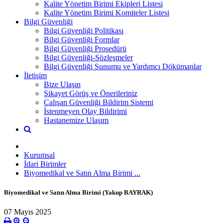
Kalite Yönetim Birimi Ekipleri Listesi
Kalite Yönetim Birimi Komiteler Listesi
Bilgi Güvenliği
Bilgi Güvenliği Politikası
Bilgi Güvenliği Formlar
Bilgi Güvenliği Prosedürü
Bilgi Güvenliği-Sözleşmeler
Bilgi Güvenliği Sunumu ve Yardımcı Dökümanlar
İletişim
Bize Ulaşın
Şikayet Görüş ve Önerileriniz
Çalışan Güvenliği Bildirim Sistemi
İstenmeyen Olay Bildirimi
Hastanemize Ulaşım
Kurumsal
İdari Birimler
Biyomedikal ve Satın Alma Birimi ...
Biyomedikal ve Satın Alma Birimi (Yakup BAYRAK)
07 Mayıs 2025