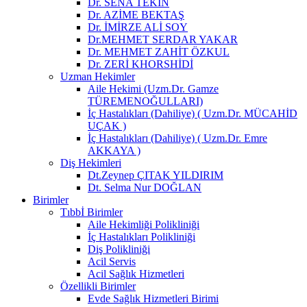
Dr. SENA TEKİN
Dr. AZİME BEKTAŞ
Dr. İMİRZE ALİ SOY
Dr.MEHMET SERDAR YAKAR
Dr. MEHMET ZAHİT ÖZKUL
Dr. ZERİ KHORSHİDİ
Uzman Hekimler
Aile Hekimi (Uzm.Dr. Gamze
TÜREMENOĞULLARI)
İç Hastalıkları (Dahiliye) ( Uzm.Dr. MÜCAHİD
UÇAK )
İç Hastalıkları (Dahiliye) ( Uzm.Dr. Emre
AKKAYA )
Diş Hekimleri
Dt.Zeynep ÇITAK YILDIRIM
Dt. Selma Nur DOĞLAN
Birimler
Tıbbİ Birimler
Aile Hekimliği Polikliniği
İç Hastalıkları Polikliniği
Diş Polikliniği
Acil Servis
Acil Sağlık Hizmetleri
Özellikli Birimler
Evde Sağlık Hizmetleri Birimi