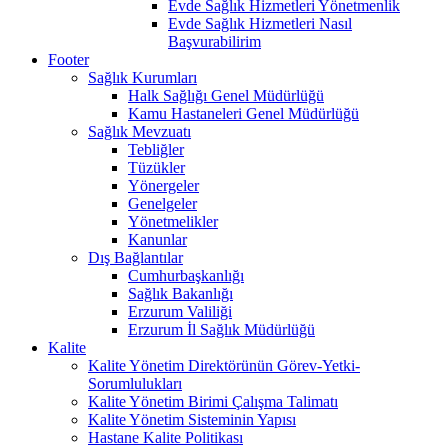
Evde Sağlık Hizmetleri Yönetmenlik
Evde Sağlık Hizmetleri Nasıl
Başvurabilirim
Footer
Sağlık Kurumları
Halk Sağlığı Genel Müdürlüğü
Kamu Hastaneleri Genel Müdürlüğü
Sağlık Mevzuatı
Tebliğler
Tüzükler
Yönergeler
Genelgeler
Yönetmelikler
Kanunlar
Dış Bağlantılar
Cumhurbaşkanlığı
Sağlık Bakanlığı
Erzurum Valiliği
Erzurum İl Sağlık Müdürlüğü
Kalite
Kalite Yönetim Direktörünün Görev-Yetki-
Sorumlulukları
Kalite Yönetim Birimi Çalışma Talimatı
Kalite Yönetim Sisteminin Yapısı
Hastane Kalite Politikası