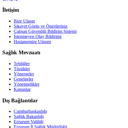
İletişim
Bize Ulaşın
Şikayet Görüş ve Önerileriniz
Çalışan Güvenliği Bildirim Sistemi
İstenmeyen Olay Bildirimi
Hastanemize Ulaşım
Sağlık Mevzuatı
Tebliğler
Tüzükler
Yönergeler
Genelgeler
Yönetmelikler
Kanunlar
Dış Bağlantılar
Cumhurbaşkanlığı
Sağlık Bakanlığı
Erzurum Valiliği
Erzurum İl Sağlık Müdürlüğü